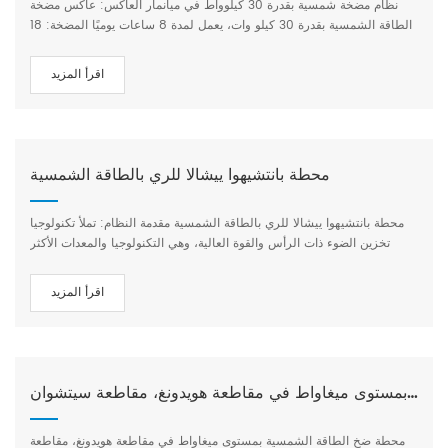
نظام مضخة شمسية بقدرة 30 كيلوواط في ميانمار العاكس: عاكس مضخة
الطاقة الشمسية بقدرة 30 كيلو وات، يعمل لمدة 8 ساعات يوميًا المضخة: 18
كيلو واط الاستخدام: الري الزراعي (200 فدان من حقول الأرز) الموقع:
ميانمار
اقرأ المزيد
محطة بانتشيهوا ييشالا للري بالطاقة الشمسية
محطة بانتشيهوا ييشالا للري بالطاقة الشمسية مقدمة النظام: تملأ تكنولوجيا
تخزين الضوء ذات الرأس والقوة العالية، وهي التكنولوجيا والمعدات الأكثر
تقدمًا في الصين، فجوة التكنولوجيا المحلية. 1. ضخ المياه على مرحلتين،
وتحويل المياه إلى أعلى الجبل. 2. رأس المضخة أكثر من 1000 متر، سعة
اقرأ المزيد
الطاقة أكثر من 1000 كيلو وات. 3. يبلغ متوسط استهلاك المياه اليومي 852
متر مكعب، ويبلغ الإمداد السنوي بالمياه 312.400 متر مكعب. 4. يصل توليد
الطاقة الشمسية إلى أكثر من 1100 كيلو وات في الساعة يوميًا، ويمكنه توفير
9125 كيلو وات في الساعة سنويًا، وخفض انبعاثات الكربون بمقدار 5200 كجم
سنويًا، وتزويد محطات قاعدة 5G بالطاقة. 5. منصة إدارة سحابية ذكية، تحقق
محطة ضخ الطاقة الشمسية بمستوى ميغاواط في مقاطعة هويدونغ، مقاطعة سيتشوان
التحكم التلقائي في نظام رفع المياه. التطبيق: الري الزراعي الموقع: قرية
يشالا، بانتشيهوا، مقاطعة سيتشوان
محطة ضخ الطاقة الشمسية بمستوى ميغاواط في مقاطعة هويدونغ، مقاطعة