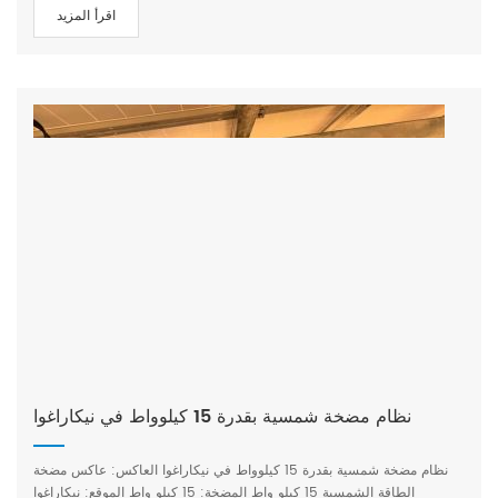
الطاقة: 15 كيلو واط تدفق مياه المضخة السطحية: 144 متر مكعب/ساعة
اقرأ المزيد
مصعد الرأس: 80م الطاقة: 15 كيلو واط الموقع: بوغوتا، كولومبيا التطبيق:
الري الزراعي
نظام مضخة شمسية بقدرة 15 كيلوواط في نيكاراغوا
نظام مضخة شمسية بقدرة 15 كيلوواط في نيكاراغوا العاكس: عاكس مضخة
الطاقة الشمسية 15 كيلو واط المضخة: 15 كيلو واط الموقع: نيكاراغوا