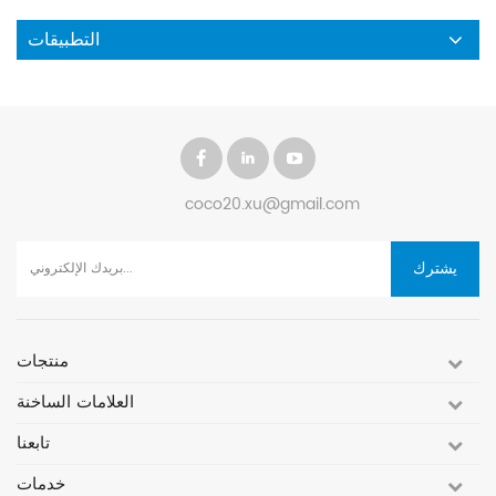
ري بالطاقة الشمسية 13 كيلو وات + تخزين الطاقة اللوحة: 12 قطعة من
الألواح 550 واط في سلسلة واحدة، في 2 متوازيين. .العاكس: عاكس مضخة
التطبيقات
الطاقة الشمسية 5.5 كيلو وات المضخة: مضخة 7.5 حصان خزانة تحكم EMS
بقدرة 26 كيلو وات مع وحدة تحكم شاحن الطاقة الشمسية التطبيق: الري
الزراعي الموقع: قرية سوك- لاو
coco20.xu@gmail.com
يشترك
منتجات
العلامات الساخنة
تابعنا
خدمات