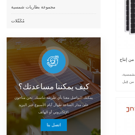
مجموعة بطاريات شمسية
مُكَمِّلات
من إنتاج
الشمسية،
 من مجموعة خلايا
كيف يمكننا مساعدتك؟
الشمسية،
وحدة طاقة
يمكنك التواصل معنا بأي طريقة تناسبك. نحن متاحون
 الشمسية
على مدار الساعة طوال أيام الأسبوع عبر البريد
ر العميقة
الإلكتروني أو الهاتف.
عبر مضخات
اتصل بنا
ن لنظام
فة تحويل