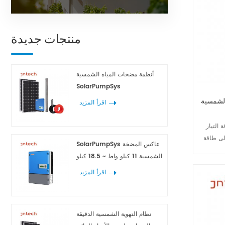
و الديزل،
 المولدات
منتجات جديدة
أنظمة مضخات المياه الشمسية
SolarPumpSys
Jntec كيلو
اقرأ المزيد
التيار
إلى طاقة
SolarPumpSys عاكس المضخة
كس تردد
الشمسية 11 كيلو واط ~ 18.5 كيلو
وارزمية
واط
اقرأ المزيد
MPPT، لتحقيق أقصى استفادة من الطاقة الشمسية.
ميل الزائد
ية الطور
نقطة الطاقة
نظام التهوية الشمسية الدقيقة
القصوى (MPPT)، كفاءة >99٪؛ 3. مجموعة واسعة من