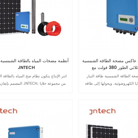
عاكس مضخة الطاقة الشمسية JNTECH 4 كيلو
أنظمة مضخات المياه بالطاقة الشمسية 
JNTECH
ة الطاقة الشمسية طاقة التيار
انتر الإنتاج يتكون نظام ضخ المياه بالطاقة 
يا الكهروضوئية، ويحولها إلى طاقة
المصمم بإتقان من قِبل JNTECH،
مضخة المياه. ويضبط العاكس تردد
شمسية، ومحول طاقة لمضخة المياه بالطاقة 
ة ضوء الشمس، مستخدمًا خوارزمية
ومضخة مياه تيار متردد، ووحدة تخزين مياه، و
تيار متردد، وغيرها. يستخدم النظام الطاقة
كمصدر للطاقة لسحب المياه مباشرةً من الآبا
رض التفاصيل
عرض التفاصيل
والأنهار والبحيرات وغيرها من مصادر المياه 
المياه. عند انخفاض شدة أشعة الشمس، يمك
ضخ المياه بالطاقة الشمسية أيضًا تفعيل وظي