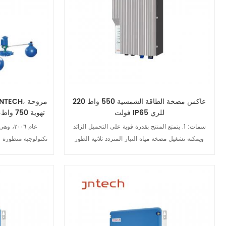
عاكس مضخة الطاقة الشمسية 550 واط 220
فولت IP65 للري
سمات: 1. يتمتع المنتج بقدرة قوية على التحميل الزائد
ويمكنه تشغيل مضخة مياه التيار المتردد ثلاثية الطور
تكنولوجية متطورة ف
بنفس الطاقة؛ 2. اعتماد تكنولوجيا تتبع نقطة الطاقة
والتطوير والتصن
القصوى (MPPT)، كفاءة >99٪؛ 3. مجموعة واسعة من
إلكترونيات الطاق
نطاقات جهد الإدخال MPPT؛ 4. الاستخدام في الهواء
عاكسات المضخ
الطلق، درجة الحماية IP65، والتكيف مع بيئات التطبيق
الشمسية المستق
عرض التفاصيل
ع
القاسية؛ 5. وظائف الاتصال RS485 وGPRS، والمراقبة
الشمسية. 
عن بعد وإدارة بدء التشغيل والإيقاف من خلال تطبيق
الهاتف المحمول؛ 6. تلبية المدخلات المتزامنة لشبكة