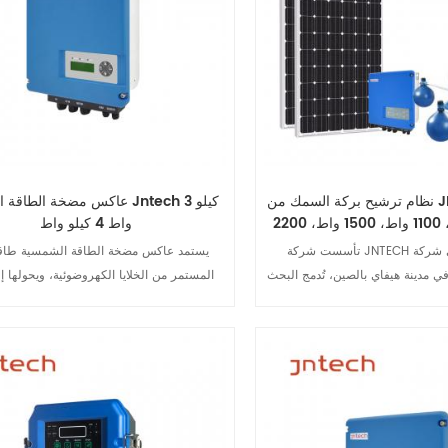
مصدر الكهرباء، مثل مولدات الكهرباء العامة أ
حيث يمكن لمصدر الكهرباء مشاركة الطاقة من
الشمسية أو الديزل بشكل آني وعبر الإنترنت.
نظام ترشيح بركة السمك من JNTECH، مروحة
عاكس مضخة الطاقة الشمسية h 3
تهوية 750 واط، 1100 واط، 1500 واط، 2200
واط 4 كيلو واط
واط
تأسست شركة JNTECH عام ٢٠٠٦، وهي شركة
يستمد عاكس مضخة الطاقة الشمسية طاقة 
ي مدينة هيفاي بالصين، تُدمج البحث
المستمر من الخلايا الكهروضوئية، ويحولها 
يع والمبيعات والخدمة في منتجات
كهربائية لتشغيل مضخة المياه. ويضبط العا
ة الذكية. تُركز الشركة على تصنيع
الخرج وفقًا لشدة ضوء الشمس، مستخدمًا خ
ات الشمسية، ومحولات الطاقة
لة عن الشبكة، ومنتجات الطاقة
سمات: 1. يتمتع المنتج بقدرة قوية على التح
رض التفاصيل
عرض التفاصيل
جميع منتجاتنا حاصلة على شهادتي CE وTUV.
ويمكنه تشغيل مضخة مياه التيار المتردد ثلاث
تُستخدم أنظمة مضخات JNTECH الشمسية وأنظمة
بنفس الطاقة؛ 2. اعتماد تكنولوجيا تتبع 
الطاقة المستقلة عن الشبكة في أكثر من ٥٠ دولة حول