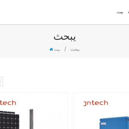
بيت
يبحث
يبحث
/
بيت