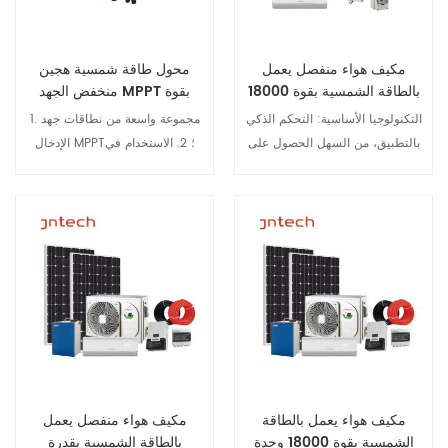
مكيف هواء منفصل يعمل
محول طاقة شمسية هجين
بالطاقة الشمسية بقوة 18000
منخفض الجهد MPPT بقوة
وحدة حرارية بريطانية مع ألواح
550 واط مع RS485
التكنولوجيا الأساسية: التحكم الذكي
1. مجموعة واسعة من نطاقات جهد
بالتطبيق، من السهل الحصول على
الإدخال MPPT؛ 2. الاستخدام في
العداد والبيانات T3 استوائي 58
الهواء الطلق، درجة الحماية IP65،
درجة يعمل موصل MC4 لسهولة
والتكيف مع بيئات التطبيق القاسية؛
تركيب الطاقة الشمسية تصميم
3. وظائف الاتصال RS485 وGPRS،
التغليف الشامل للضاغط تقنية
والمراقبة عن بعد وإدارة التشغيل
عرض التفاصيل
عرض التفاصيل
محرك التيار المستمر بدون فرشاة
والإيقاف من خلال الهاتف المحمول
مكيف هواء يعمل بالطاقة
مكيف هواء منفصل يعمل
الشمسية بقوة 18000 وحدة
بالطاقة الشمسية بقدرة