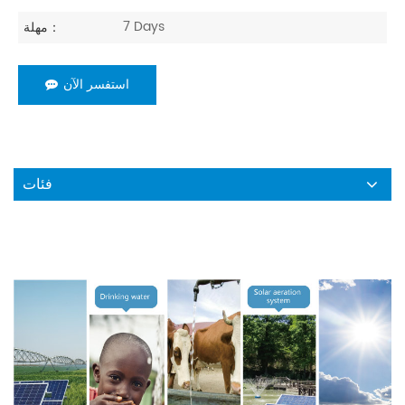
7 Days
مهلة：
استفسر الآن
فئات