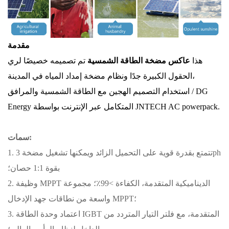
مقدمة
هذا
عاكس مضخة الطاقة الشمسية
تم تصميمه خصيصًا لري
الحقول الكبيرة جدًا ونظام مضخة إمداد المياه في المدينة،
استخدام التصميم الهجين مع الطاقة الشمسية والمرافق / DG
Energy المتكامل عبر الإنترنت بواسطة JNTECH AC powerpack.
سمات:
1. تتمتع بقدرة قوية على التحميل الزائد ويمكنها تشغيل مضخة 3ph
بقوة 1:1 حصان؛
2. وظيفة MPPT الديناميكية المتقدمة، الكفاءة >99٪؛ مجموعة
واسعة من نطاقات جهد الإدخال MPPT؛
3. اعتماد وحدة الطاقة IGBT المتقدمة، مع فلتر التيار المتردد من