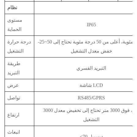
نظام
مستوى
IP65
الحماية
-25~50 درجة مئوية، أعلى من 50 درجة مئوية تحتاج إلى
درجة حرارة
خفض معدل التشغيل
التشغيل
طريقة
التبريد القسري
التبريد
شاشة LCD
عرض
RS485/GPRS
تواصل
3000 متر، فوق 3000 متر تحتاج إلى تخفيض معدل
ارتفاع
التشغيل
انبعاث
<70 ديسيبل