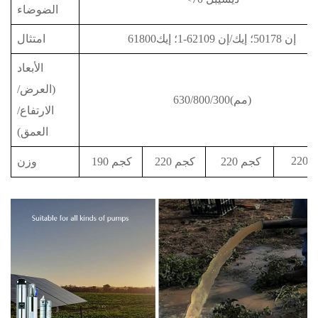
الضوضاء
إن 50178؛ إيك/إن 62109-1؛ إيك61800
امتثال
الأبعاد
(العرض/
630/800/300(مم)
الارتفاع/
العمق)
م
220
220 كجم
220 كجم
190 كجم
وزن