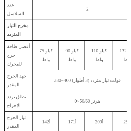
عدد
2
السلاسل
مخرج التيار
المتردد
أقصى طاقة
132 كيلو
110 كيلو
90 كيلو
75 كيلو
خرج
اط
واط
واط
واط
للمحرك
جهد الخرج
380~460 فولت تيار متردد (3 أطوار)
المقدر
نطاق تردد
0~50/60 هرتز
الإخراج
تيار الخرج
2أ
209أ
171أ
142أ
المقدر