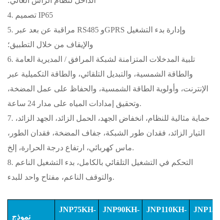
الداخل لنظام الرأس العالي؛
4. تصميم IP65
5. مراقبة عن بعد عبر RS485 وGPRS وإدارة بدء التشغيل
والإيقاف من خلال التطبيق؛
6. تلبية المدخلات المتزامنة لشبكة المرافق / المديرية العامة
والطاقة الشمسية، والتبديل التلقائي، والطاقة التكميلية عبر
الإنترنت، وأولوية الطاقة الشمسية، والحفاظ على عمل المضخة،
وتحقيق إمدادات المياه على مدار 24 ساعة.
7. حماية مثالية للنظام، انخفاض الجهد، الحمل الزائد، الجهد الزائد،
التيار الزائد، فقدان طور الشبكة، جفاف المضخة، فقدان الطور،
ماس كهربائي، ارتفاع درجة الحرارة، إلخ.
8. التحكم في التشغيل التلقائي بالكامل، بدء التشغيل الناعم
والتوقف الناعم، مفتاح واحد للبدء.
JNP75KH-
JNP90KH-
JNP110KH-
JNP13
نموذج