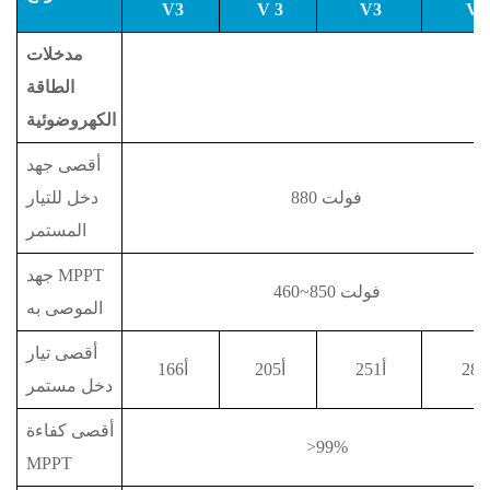
V3
V
3
V3
V3
مدخلات
الطاقة
الكهروضوئية
أقصى جهد
880 فولت
دخل للتيار
المستمر
جهد MPPT
460~850 فولت
الموصى به
أقصى تيار
2أ
251أ
205أ
166أ
دخل مستمر
أقصى كفاءة
>99%
MPPT