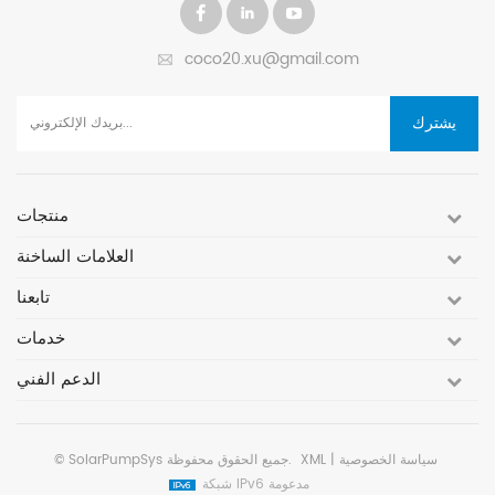
ة،
مستخدمًا خوارزمية
ضو
لمياه
MPPT، لتحقيق أقصى
مستخ
coco20.xu@gmail.com
استفادة من الطاقة
الشمسية.
استف
يشترك
منتجات
العلامات الساخنة
تابعنا
خدمات
الدعم الفني
سياسة الخصوصية
|
XML
جميع الحقوق محفوظة.
SolarPumpSys
©
شبكة IPv6 مدعومة