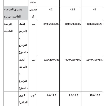
ساعة
46
42.5
40
ديسيبل
مستوى الضوضاء
(أ)
الداخلية (توربو)
1080×330×237
840×205×295
840×205×295
مم
الأبعاد
الوحدة
(العرض
الداخلية
×
الارتفاع
× العمق)
1140×300×382
920×290×360
920×290×360
مم
التعبئة
(العرض
×
الارتفاع
× العمق)
15.0/18.5
9.0/12.5
9.0/12.5
كجم
الوزن
الصافي/