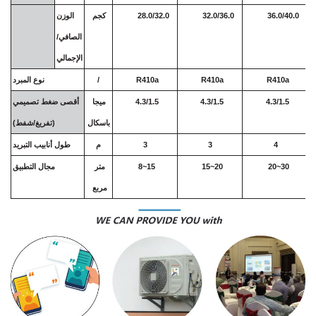
36.0/40.0
32.0/36.0
28.0/32.0
كجم
الوزن
الصافي/
الإجمالي
R410a
R410a
R410a
/
نوع المبرد
4.3/1.5
4.3/1.5
4.3/1.5
ميجا
أقصى ضغط تصميمي
باسكال
(تفريغ/شفط)
4
3
3
م
طول أنابيب التبريد
20~30
15~20
8~15
متر
مجال التطبيق
مربع