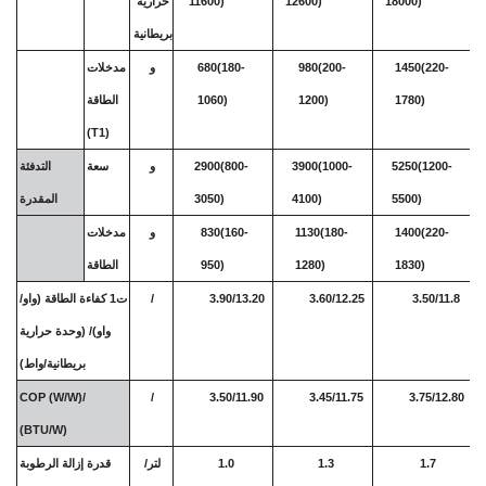
18000)
12600)
11600)
حرارية
بريطانية
1450(220-
980(200-
680(180-
و
مدخلات
1780)
1200)
1060)
الطاقة
(T1)
5250(1200-
3900(1000-
2900(800-
و
سعة
التدفئة
5500)
4100)
3050)
المقدرة
1400(220-
1130(180-
830(160-
و
مدخلات
1830)
1280)
950)
الطاقة
3.50/11.8
3.60/12.25
3.90/13.20
/
ت1
كفاءة الطاقة
(واو/
واو)/
(وحدة حرارية
بريطانية/واط)
COP (W/W)/
/
3.50/11.90
3.45/11.75
3.75/12.80
(BTU/W)
1.7
1.3
1.0
لتر/
قدرة إزالة الرطوبة