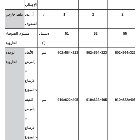
الإجمالي
2
2
1
/
أ. عدد
ملف خارجي
الصفوف
55
52
51
ديسيبل
مستوى الضوضاء
(أ)
الخارجية
802×564×323
802×564×323
802×564×323
مم
الأبعاد
الوحدة
(العرض
الخارجية
×
الارتفاع
× العمق)
910×622×405
910×622×405
910×622×405
مم
التعبئة
(العرض
×
الارتفاع
× العمق)