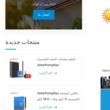
الإلكتروني أو الهاتف.
اتصل بنا
منتجات جديدة
أنظمة مضخات المياه الشمسية
SolarPumpSys
اقرأ المزيد
SolarPumpSys عاكس المضخة
الشمسية 11 كيلو واط ~ 18.5 كيلو
واط
اقرأ المزيد