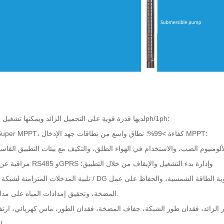
1. لديها قدرة قوية على التحميل الزائد ويمكنها تشغيل مضخة 3ph/1ph؛
2. وظيفة Super MPPT، كفاءة >99%؛ نطاق واسع من نطاقات جهد الإدخال MPPT؛
ألومنيوم
الصب، والاستخدام في الهواء الطلق، والتكيف مع بيئات التطبيق القاسي
5. مراقبة عن بعد عبر RS485 وGPRS وإدارة بدء التشغيل والإيقاف من خلال التطبيق؛
المضخة، وتحقيق إمدادات المياه على مدار 24 ساعة.
الحرارة، إلخ.