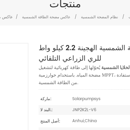
منتجات
/
/
/
نظام المضخة الشمسية
عاكس مضخة الطاقة الشمسية
عاكس مضخة الطاقة الشمسية الهجينة 2.2 كيلو واط - V6، طاقة شمسية
للري الزراعي التلقائي
لخلايا الشمسية
يُحوّلها إلى طاقة كهربائية لتشغيل
مضخة المياه. باستخدام خوارزمية MPPT، يضبط عاكس مضخة الطاقة الشمسية تردد الخرج لتحقيق أقصى استفادة
من الطاقة الشمسية.
Solarpumpsys
ماركة:
JNP2K2L-V6
البند لا.:
Anhui,China
أصل المنتج: