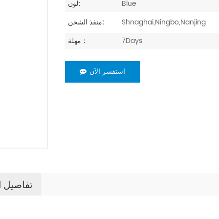
Blue
لون:
Shnaghai,Ningbo,Nanjing
منفذ الشحن:
7Days
مهلة：
استفسر الآن
تفاصيل ا