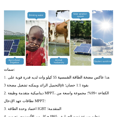
سمات:
1. هذا
عاكس مضخة الطاقة الشمسية 55 كيلو وات
لديه قدرة قوية على
التحميل الزائد ويمكنه تشغيل مضخة 3ph بقوة 1:1 حصان؛
ديناميكية متقدمة
وظيفة MPPT، الكفاءة >99%؛ مجموعة واسعة من
2.
نطاقات جهد الإدخال MPPT؛
3. اعتماد وحدة الطاقة IGBT المتقدمة؛
تنظيم سرعة تبديد الحرارة،
4. هيكل من الألومنيوم، تصميم IP65،