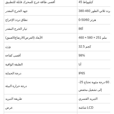
45 كيلوواط
أقصى طاقة خرج للمحرك قابلة للتطبيق
 تيار متردد ثلاثي الطور
جهد الخرج المقدر
0-50/60 هرتز
نطاق تردد الإخراج
86أ
تيار الخرج المقدر
460 × 580 × 251 ملم
الأبعاد (العرض/الارتفاع/العمق)
32.5 كجم
وزن
98%
أقصى كفاءة
أنا
الطبقة الواقية
IP65
درجة الحماية
-25 درجة مئوية - +60 درجة مئوية فوق 60 درجة مئوية تحتاج
درجة حرارة البيئة
إلى تشغيل مخفض
التبريد القسري
طريقة التبريد
شاشة LCD
عرض