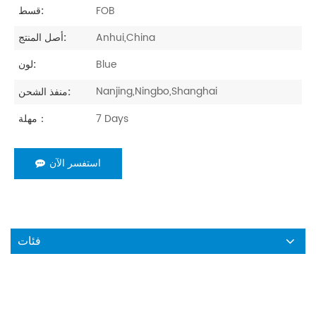
FOB
قسط:
Anhui,China
أصل المنتج:
Blue
لون:
Nanjing,Ningbo,Shanghai
منفذ الشحن:
7 Days
مهلة：
استفسر الآن
فئات