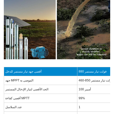
880 فولت تيار مستمر
أقصى جهد تيار مستمر للدخل
460-850 فولت تيار مستمر
جهد MPPT الموصى به
100 أمبير
الحد الأقصى لتيار الإدخال المستمر
99%
أقصى كفاءة MPTT
1
عدد السلاسل