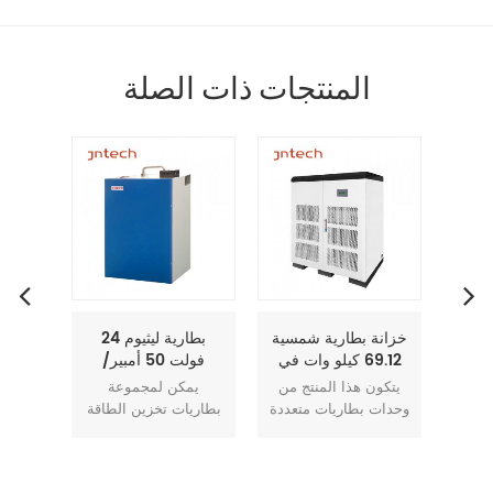
المنتجات ذات الصلة
ة
خزانة بطارية شمسية
بطارية ليثيوم 24
بطار
ية 48 فولت
69.12 كيلو وات في
فولت 50 أمبير/
يون
الساعة لنظام تخزين
ساعة، حزمة بطارية
ة
يتكون هذا المنتج من
يمكن لمجموعة
يم
 أمبير 5.2 كيلو
الطاقة الشمسية
Lifepo4 2.6 كيلو
كيلو 
لطاقة
وحدات بطاريات متعددة
بطاريات تخزين الطاقة
بطاريا
مة
وات/ساعة
لت
بدال
وصندوق جهد عالي.
JNTECH استبدال
م
اص
وحدة البطارية عبارة
بطارية الرصاص
بطا
دية
عن بطارية تخزين طاقة
الحمضية التقليدية
الحم