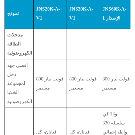
JNS20K-A-
JNS30K-A-
JNS60K-A-
نموذج
الإصدار 1
V1
V1
مدخلات
الطاقة
الكهروضوئية
أقصى جهد
دخل
800 فولت تيار
800 فولت تيار
800 فولت تيار
لمجموعة
مستمر
مستمر
مستمر
الخلايا
الكهروضوئية
و13 في
سلسلة 330
واط، إجمالي
قناتان، كل
قناتان، كل