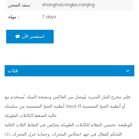
shanghai,ningbo,nanjing
منفذ الشحن:
7 days
مهلة：
استفسر الآن
فئات
فلتر مخرج التيار المتردد مُوصل بين العاكس ومضخة المياه. يُستخدم مع
أنظمة الضخ الشمسية من سلسلة Jntech H أو أنظمة الضخ الشمسية
عالية الضغط/الكابلات الطويلة.
الوظيفة: تحسين النظام للكابلات الطويلة ينعكس في النقاط الثلاث التالية:
(1) التحكم الفعال في جهد انعكاس المحرك، وحماية عزل المحرك،