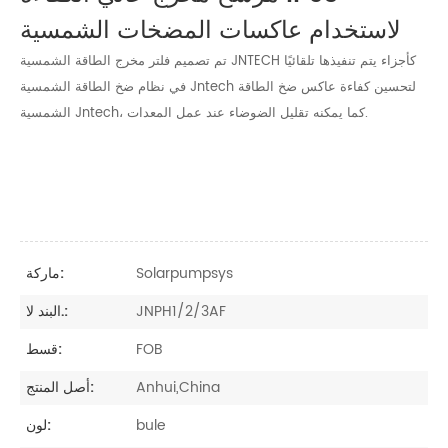
لاستخدام عاكسات المضخات الشمسية
تم تصميم فلتر مخرج الطاقة الشمسية JNTECH كأجزاء يتم تنفيذها تلقائيًا
في نظام ضخ الطاقة الشمسية Jntech لتحسين كفاءة عاكس ضخ الطاقة
الشمسية Jntech، كما يمكنه تقليل الضوضاء عند عمل المعدات.
Solarpumpsys
ماركة:
JNPH1/2/3AF
البند لا.:
FOB
قسط:
Anhui,China
أصل المنتج:
bule
لون: