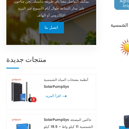
يمكنك التواصل معنا بأي طريقة تناسبك. نحن متاحون
على مدار الساعة طوال أيام الأسبوع عبر البريد
الإلكتروني أو الهاتف.
اتصل بنا
منتجات جديدة
أنظمة مضخات المياه الشمسية
SolarPumpSys
اقرأ المزيد
SolarPumpSys عاكس المضخة
الشمسية 11 كيلو واط ~ 18.5 كيلو