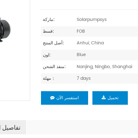
Solarpumpsys
ماركة:
FOB
قسط:
Anhui, China
أصل المنتج:
Blue
لون:
Nanjing, Ningbo, Shanghai
منفذ الشحن:
7 days
مهلة：
تحميل
استفسر الآن
تفاصيل ا