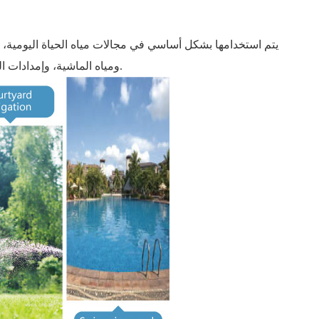
يتم استخدامها بشكل أساسي في مجالات مياه الحياة اليومية، و
ومياه الماشية، وإمدادات المياه في القرى والبلدات، وهندسة معالجة مياه الصرف الصحي، ومناظر النافورة.