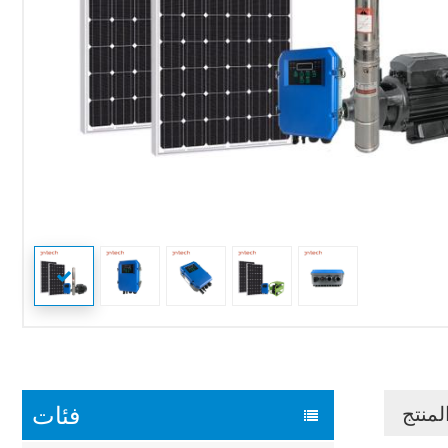
فئات
لمنتج