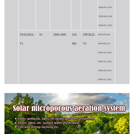
JNFB-PY-1500
JNFB-PQ-1500
JNFB-SL-1500
JNAS2K2L-
10
2800-3300
150-
JNP2K2L-
JNFD-PY-490
V1
400
V5
JNFD-PQ-550
JNFB-SC-2200
JNFB-YL-2200
JNFB-PQ-2200
JNFD-SL-2200