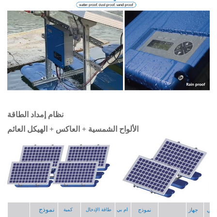
نظام إمداد الطاقة
الألواح الشمسية + العاكس + الهيكل العائم
نموذج
جي
جهاز
نموذج
ام بي
طاقة الإدخال
كمية