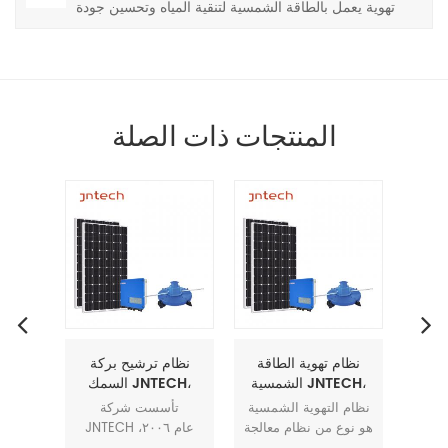
تهوية يعمل بالطاقة الشمسية لتنقية المياه وتحسين جودة
المياه في الأنهار والبحيرات
المنتجات ذات الصلة
كة
نظام ترشيح بركة
نظام تهوية الطاقة
نظام
ة
السمك JNTECH،
الشمسية JNTECH،
ورة 750 واط،
جهاز تهوية عجلة
جهاز تهوية عجلة
ة
تأسست شركة
نظام التهوية الشمسية
تأ
اط، 1500
مجداف 750 واط
مجداف الأسماك،
 عام
JNTECH عام ٢٠٠٦،
هو نوع من نظام معالجة
1100 واط 1500 واط
جهاز تهوية الطاقة
واط 200