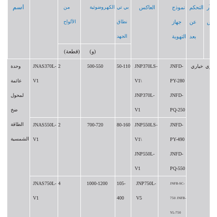
اسم
ي آر
التحكم
نموذج
العاكس
بي تي
الكهروضوئية
من
إس
عن
جهاز
نطاق
الألواح
بعد
التهوية
الجهد
(و)
(قطعة)
ياري
خياري
JNFD-
JNP370LS-
50-110
500-550
2
JNAS370L-
وحدة
PY-280
V1\
V1
عائمة
JNFD-
JNP370L-
لمحول
PQ-250
V1
ضخ
الطاقة
JNAS550L-
2
700-720
80-160
JNP550LS-
JNFD-
الشمسية
V1
V1\
PY-490
JNP550L-
JNFD-
V1
PQ-550
JNAS750L-
4
1000-1200
105-
JNP750L-
JNFB-SC-
V1
400
V5
750 JNFB-
YL-750