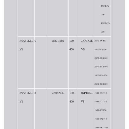
JNFB-PY-
750
JNFB-PQ-
750
JNAS1K1L-
6
1680-1980
130-
JNP1K1L-
JNFD-PY-490
V1
400
V5
JNFD-PQ-550
JNFD-SC-1100
JNFD-YL-1100
JNFD-PY-1100
JNFB-PQ-1100
JNAS1K5L-
8
2240-2640
150-
JNP1K5L-
JNFB-SC-750
V1
400
V5
JNFB-YL-750
JNFB-PY-750
JNFB-PQ-750
JNFB-SC-1500