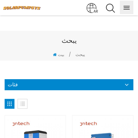
AR
يبحث
يبحث
/
بيت
فئات